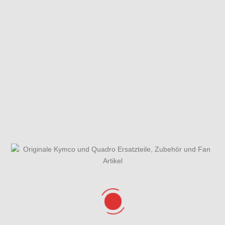
Fahrzeugansicht
Fliehkraftkupplung
Gabel -
Einzelteile
Gabeljoch,
Gesamtübersicht
Getriebe
Lenkkopflager &
ET-Katalog
Gabel
Griffe, Spiegel, Lenker &
Hauptbremszylinder vorne
Lenkerverkleidung
Hintere
Hinterrad mit
Kickstarterwelle &