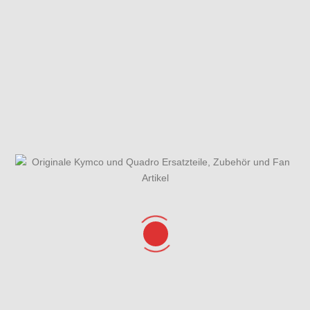
Fliehkraftkupplung
Gabel
Gabeljoch,
& Variomatik
Einzelteile
Lenkkopflager
& Gabel kpl.
Gesamtübersicht
Getriebe
Griffe, Spiegel,
ET-Katalog
Lenker &
Verkleidung
Hauptbremszylinder
Hi.
Hinterrad mit
vorne & hinten
Verkleidung,
Bremssattel
Helmbox &
Sitzschloss
Kurbelgehäuse kpl. &
Kurbelgehäusedeckel