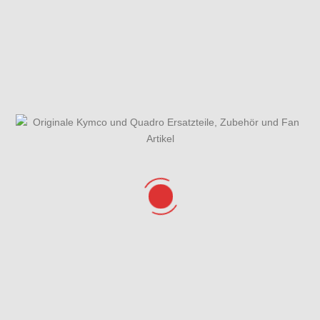
Gabelholm,
Gabeljoch,
Gesamtübersicht
Faltenbalg &
Lenkkopflager &
ET-Katalog
Standrohr
Gabel
Getriebe
Griffe, Spiegel,
Haupt und
Lenker &
Seitenständer
Lenkerverkleidung
Hauptbremszylinder
Hintere
Hinterrad mit
vorne & hinten
Verkleidungen,
Bremssattel
Helmbox &
Sitzschloss
Kurbelgehäuse kpl. &
Kurbelgehäusedeckel