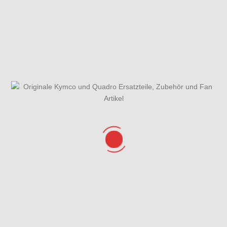
Gabel
Gabel -
Gehäusedeckel
Einzelteile
rechts &
Wasserpumpe
Gesamtübersicht
Getriebe
Helmfach &
ET-Katalog
Verkleidung
hinten
Hinterrad mit
Kurbelgehäuse
Kühlanlage
Sattel
Lenker &
Lichtmaschine,
Luftfilter