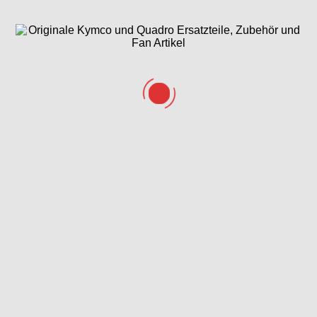
Gehäusedeckel
Gesamtübersicht
Getriebe
rechts &
ET-Katalog
Wasserpumpe
Helmfach &
Hinterrad mit
Kurbelgehäuse
Verkleidung
Sattel
hinten
Kühlanlage
Lenker &
Lichtmaschine,
Armaturen
Ölpumpe &
Anlasser
Luftfilter
Rahmen
Rücklicht ( LED )