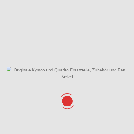
Gabel
Gabel -
Gehäusedeckel
Einzelteile
rechts
Gesamtübersicht
Getriebe
Helmfach &
ET-Katalog
Verkleidung
hinten
Hinterrad mit
Kurbelgehäuse
Kühlanlage &
Sattel
Feststellbremse
Lenker &
Lichtmaschine,
Luftfilter