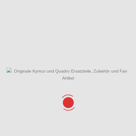
Fahrzeugansicht
Gabel
Gabel -
Einzelteile
Gehäusedeckel
Gesamtübersicht
Getriebe
rechts
ET-Katalog
Helmfach &
Hinterrad mit
Kurbelgehäuse
Verkleidung
Sattel
hinten
Kühlanlage &
Lenker &
Lichtmaschine,