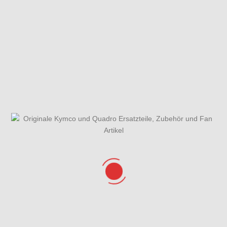
Fahrzeugansicht
Fliehkraftkupplung
Fußbremse &
Halter
Gehäusedeckel
Gesamtübersicht
Getriebe &
rechts & Lima
ET-Katalog
Schaltung
Hauptbremszylinder
Kurbelgehäuse
Kurbelwelle
&
& Kolben
Variomatikdeckel
Lenker, Spiegel
Lenkung
Luftfilter