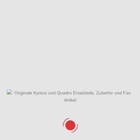
Fahrzeugansicht
Gehäusedeckel
Gesamtübersicht
rechts &
ET-Katalog
Wasserpumpe
Getriebe & Schaltung
Hauptbremszylinder
hinten, Fußbremse &
Schaltung
Hauptbremszylinder vorne
Kardanantrieb
& Bremsschläuche
Kurbelgehäuse &
Kühlanlage &
Lenker, Spiegel