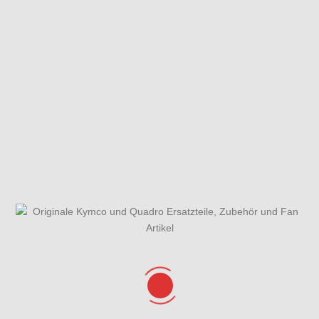
Federbein,
Federbein,
Gehäusedeckel
Querlenker links
Querlenker
rechts &
rechts
Wasserpumpe
Gesamtübersicht
Getriebe &
Hauptbremszylinder
ET-Katalog
Schaltung
hinten &
Fußbremse
Hauptbremszylinder vorne
Kurbelgehäuse &
& Bremsschläuche
Variomatikdeckel
Kühlanlage &
Lenker, Spiegel
Lenkung