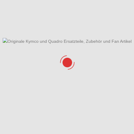
l- / Entdrosselsätze
Elektrische Anlage & Schloßsa
ftkupplung & Variomatik
Gabel & Kotflügel vorne
e, Spiegel, Lenker &
Hauptbremszylinder &
nkerverkleidung
Bremssattel vorne
gehäusedeckel rechts
Lackstifte & Schlüsselrohling