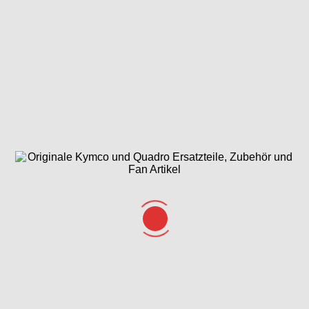
Gabeljoch,
Gesamtübersicht
Getriebe
Lenkkopflager &
ET-Katalog
Gabel
Griffe, Spiegel, Lenker &
Hauptbremszylinder vorne
Lenkerverkleidung
Hinterrad mit
Kickstarterwelle
Kolben &
Bremse
& Variomatik
Kurbelwelle
Kurbelgehäuse
Lichtmaschine
Luftfilter &
& Ölpumpe
Gehäuse