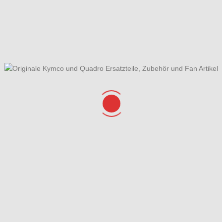
ektrische Anlage
Embleme
bel - Einzelteile
Gehäusedeckel rechts
- und Seitenständer
Hauptbremszylinder vorne &
Bremsschläuche
häuse Variomatikdeckel
Kühlanlage