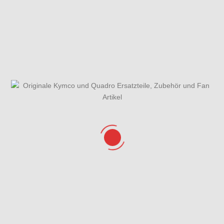
Gabel -
Gehäusedeckel
Gesamtübersicht
Einzelteile
rechts
ET-Katalog
Getriebe &
Hauptbremszylinder
Helmfach &
Schaltung
vorne &
Verkleidung
Bremsschläuche
hinten
Hinterrad mit
Kurbelgehäuse
Kühlanlage
Bremse
Lenker, Spiegel
Lichtmaschine,
Luftfilter