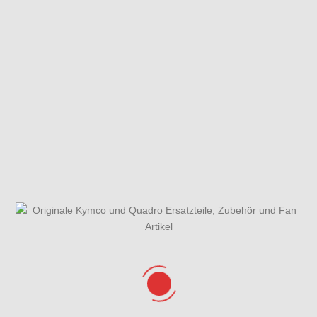
Federbein
Fliehkraftkupplung
Gabel &
hinten
Kotflügel vorne
Gesamtübersicht
Getriebe
Griffe, Spiegel &
ET-Katalog
Lenker
Hauptbremszylinder
Hinterrad mit
Kickstarterwelle
&
Bremse
& Variomatik
Bremssattel vorne
Kolben &
Kurbelgehäuse
Lichtmaschine