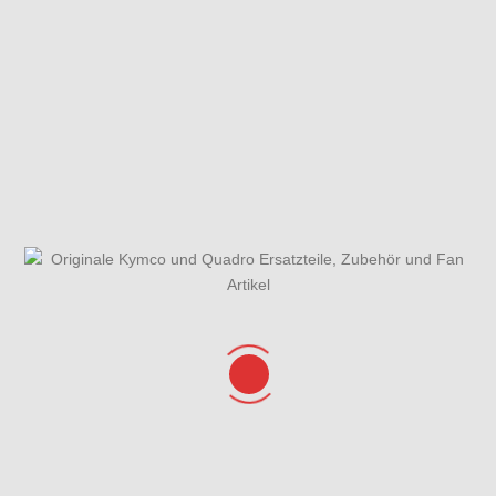
Fahrzeugansicht
Gabel
Gabel -
Einzelteile
Gehäusedeckel
Gesamtübersicht
Getriebe
rechts
ET-Katalog
Helmfach &
Hinterrad mit
Kurbelgehäuse
Verkleidung
Sattel
hinten
Kühlanlage &
Lenker &
Lichtmaschine,