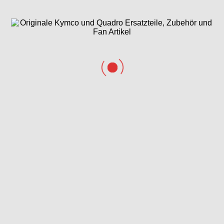
Kotflügel hinten
Kotflügel vorne
Kupplung
& Bordwerkzeug
Kupplungsdeckel
Kurbelgehäusehälften
Kurbelwelle &
Lenker,
Lichtmaschine,
Kolben
Gabeljoch &
Anlasser &
Halter
Gehäusedeckel
Luftfilter &
Rahmen &
Rücklicht
Batterie
Halter