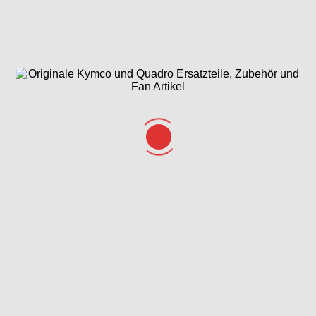
Getriebe & Schaltung
Hauptbremszylinder
hinten, Fußbremse &
Schaltung
Hauptbremszylinder vorne
Kurbelgehäuse &
& Bremsschläuche
Variomatikdeckel
Kühlanlage &
Lenker, Spiegel
Lenkung
Luftschlauch
& Bowdenzüge
Variomatik
Lichtmaschine,
Luftfilter
Rahmen
Anlasser &
Chassis,