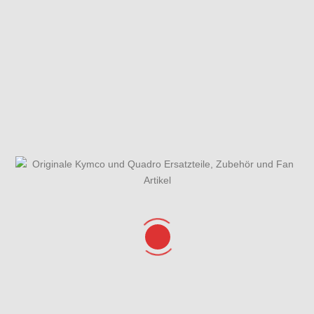
Elektrischer
Embleme
Fahrzeugansicht
Anlasser &
Ölpumpe
Fliehkraftkupplung
Gabel &
Gabel -
& Variomatik
Kotflügel vorne
Einzelteile
Gesamtübersicht
Getriebe
Griffe, Spiegel,
ET-Katalog
Lenker &
Lenkerverkleidung
Hinterrad mit Bremse
Kurbelgehäuse kpl. &