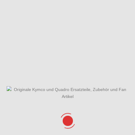
Fahrzeugansicht
Fliehkraftkupplung
Gabel &
Hi.- Antrieb
Kotflügel vorn
Gesamtübersicht ET-
Getriebe
Katalog
Hauptbremszylinder &
Hintere Verkleidungen &
Bremsschlauch vorn
Helmbox
Hinterrad
Kurbelwellengehäuse &
Kurbelwelle &