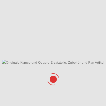
dienerhandbuch
Blinker vorne
le Antriebswelle (ARCTIC
Fahrzeugansicht
 Getriebe vorne)
riebe & Schaltung
Hauptbremszylinder hinten &
Schalthebel, Fußbremse
Kardanantrieb
Kardangetriebe hinten