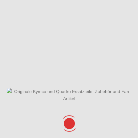
Fliehkraftkupplung
Gabeljoch,Dämpfer vo.,
Lenkkopflager & Kotflügel
Gesamtübersicht
Getriebe
Griffe, Spiegel,
ET-Katalog
Lenker &
Lenkerverkleidung
Haupt-,
Hauptbremszylinder
Hinterrad mit
Seitenständer &
vorne
Bremse
Kickstarterhebel
Hinweisschilder
Kickstarterwelle
Kolben &