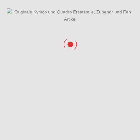
Elektrische
Bremspedal &
Anlage
Schaltwippe
Kickstarterantrieb
Kotflügel &
Kupplung
Spritzschutz
hinten
Kupplungsdeckel
Kurbelwelle &
Lackstifte
rechts
Kolben
Lenker
Lichtmaschine
Luftfilter