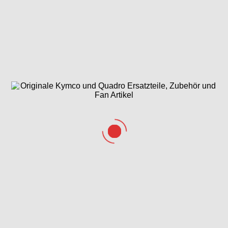
Hauptbremszylinder
Kabelbaum,
Kardanantrieb,
vorne &
Elektrik &
Kardanwellen
Bremsschläuche
Schlosssatz
&
Kreuzgelenke
Kardangetriebe
Kardangetriebe
Kurbelgehäuse
hinten
vorne
&
Variomatikdeckel
Kühlanlage &
Lenker, Spiegel
Lenkung &
Luftschlauch
& Bowdenzüge
Radaufhängung
Variomatik
vorne
Lichtmaschine,
Luftfilter
Radaufhängung
Anlasser &
hinten
Ölpumpe