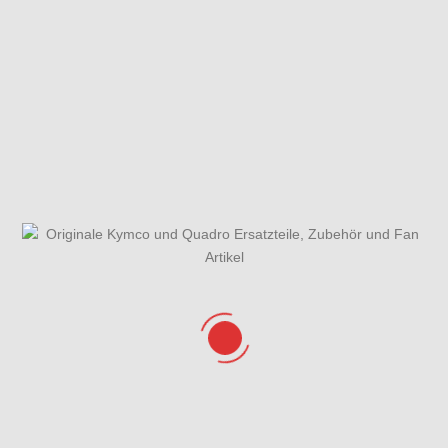
Gabelholm
Gabelholm,
Gehäusedeckel
Einzelteile
Gabelbrücke,
rechts, Ölfilter &
Lenkkopflager &
Wasserpumpe
Kotflügel
Gesamtübersicht ET-
Getriebe & Getriebedeckel
Katalog
Hauptbremszylinder vorne
Hauptständer,
& Bremsschläuche
Seitenständer &
Seitenständerschalter
Hinterrad mit
Kurbelgehäuse
Kühlanlage