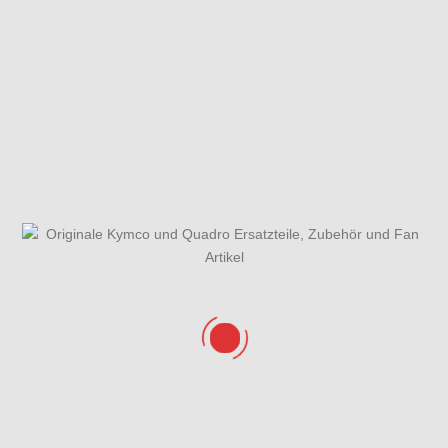
Gabelholm
Gabelholm,Gabelbrücke,Lenkkopflager
Einzelteile
& Kotflügel
Gehäusedeckel
Gesamtübersicht
Getriebe &
rechts &
ET - Katalog
Getriebedeckel
Wasserpumpe
Hauptbremszylinder
Hauptständer,Seitenständer
vo.,Bremsschläuche &
& Seitenständerschalter
ABS Steuergerät
Hinterrad mit
Kurbelgehäuse
Kühlanlage