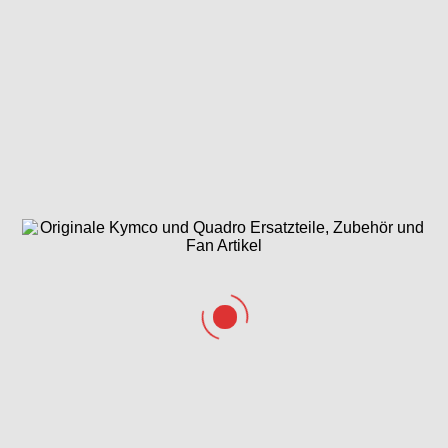
Getriebe & Schaltung
Hauptbremszylinder
hinten, Schalthebel &
Fußbremse
Hauptbremszylinder
Kabelbaum,
Kardanantrieb,
vorne &
Elektrik &
Kardanwellen
Bremsschläuche
Schlosssatz
&
Kreuzgelenke
Kardangetriebe
Kardangetriebe
Kurbelgehäuse
hinten
vorne
&
Variomatikdeckel
Kühlanlage &
Lenker, Spiegel
Lenknung &
Luftschlauch
& Bowdenzüge
Radaufhängung