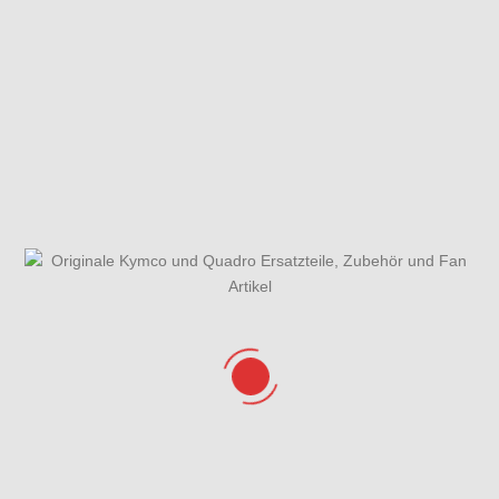
Gabelholm
Gabelholm,
Gehäusedeckel
Einzelteile
Gabelbrücke,
rechts &
Lenkkopflager &
Wasserpumpe
Kotflügel
Gesamtübersicht ET-
Getriebe & Getriebedeckel
Katalog
Hauptbremszylinder,
Hauptständer,
Bremsleitungen &
Seitenständer &
Steuergerät ABS
Seitenständerschalter
Hinterrad mit
Kurbelgehäuse,
Kühlanlage