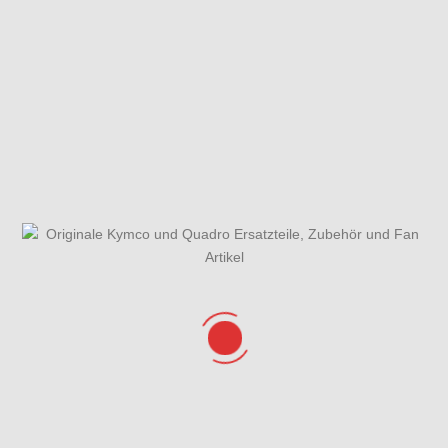
Fahrzeugansicht
Gabelholm
Gabelholm,
Einzelteile
Gabelbrücke,
Lenkkopflager &
Kotflügel
Gehäusedeckel
Gesamtübersicht
Getriebe &
rechts, Ölfilter &
ET - Katalog
Getriebedeckel
Wasserpumpe
Hauptbremszylinder,
Hauptständer,
Bremsleitungen &
Seitenständer &
Steuergerät ABS
Seitenständerschalter
Hinterrad mit
Kurbelgehäuse
Kühlanlage