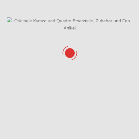
Preis:
90,26 €
Weiterlesen
Ref:
MB8321
89010-LEA7-C00
Bordwerkzeug
Preis:
19,71 €
Weiterlesen
Ref: