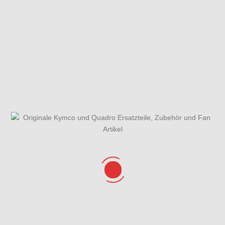
Fahrzeugansicht
Gabelholm
Gabelholm,
Einzelteile
Gabelbrücke,
Lenkkopflager &
Kotflügel
Gehäusedeckel
Gesamtübersicht
Getriebe &
rechts &
ET-Katalog
Getriebedeckel
Wasserpumpe
Hauptbremszylinder,
Hauptständer,
Bremsleitungen
Seitenständer &
Seitenständerschalter
Hinterrad mit
Kurbelgehäuse
Kühlanlage