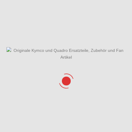
Gabel
Gesamtübersicht
Getriebe
ET-Katalog
Hinterrad &
Hinterradschwinge
Kotflügel vorne
Bremsscheibe
& Fußrasten
hinten
Kupplung
Kurbelgehäuse
Kurbelgehäusedeckel
rechts
Kurbelwelle &
Lenker,
Lichtmaschine,