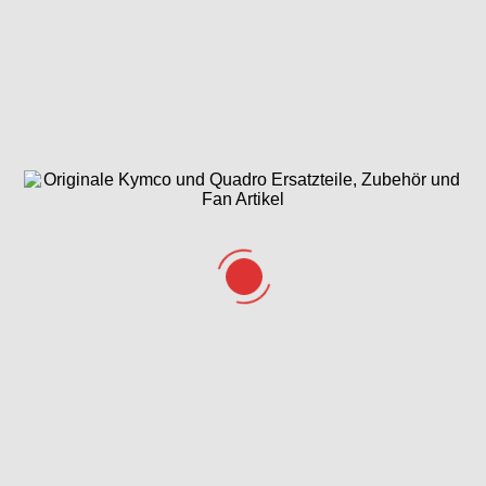
Gabeljoch,
Gesamtübersicht
Getriebe
Lenkkopflager &
ET-Katalog
Gabel
Griffe, Spiegel, Lenker &
Hauptbremszylinder
Lenkerverkleidung
vorne & hinten
Hintere
Hinterrad mit
Kickstarterwelle &
Verkleidungen &
Bremssattel
Variomatik
Helmbox
Kolben &
Kurbelgehäuse &
Lichtmaschine
Kurbelwelle
Ölpumpe