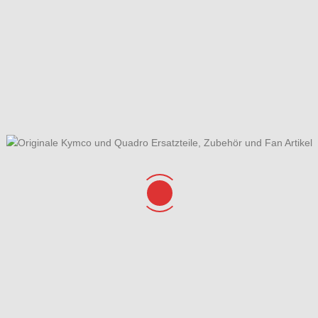
he Anlage & Schloss kpl.
Fahrzeugansicht
usedeckel rechts &
Gesamtübersicht ET-Katalog
Wasserpumpe
remszylinder vorne &
Kurbelgehäuse &
remsschläuche
Variomatikdeckel
 Spiegel & Bowdenzüge
Lenkung