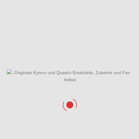
Fahrzeugansicht
Federbein &
Gabelbrücke,
Schwingarm
Lenkkopflager,
hinten
Gabel &
Kotflügel
Gehäusedeckel
Gesamtübersicht
Getriebe &
rechts
ET-Katalog
Getriebedeckel
Hauptbremszylinder,
Hauptständer &
Bremssättel, Bermshebel
Seitenständer
& Bremsschlauch
Hintere
Hinterrrad & Bremse