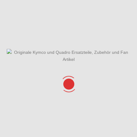
Gabelbrücke,
Gehäusedeckel
Gesamtübersicht
Lenkkopflager,
rechts
ET-Katalog
Gabel &
Kotflügel
Getriebe &
Hauptbremszylinder,
Hauptständer
Getriebedeckel
Bremssättel,
&
Bermshebel &
Seitenständer
Bremsschlauch
Hintere
Hinterrrad & Bremse
Seitenverkleidungen,
Helmfach & Gepäckträger
Kurbelgehäuse
Lenker,
Lichtmaschine &