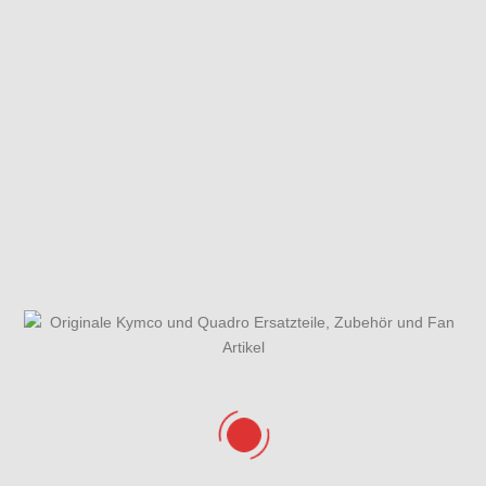
Fahrzeugansicht
Gabelholm Einzelteile
Gabelholm,Gabelbrücke,Lenkkopflager & Kotflügel
Gehäusedeckel
Gesamtübersicht
Getriebe &
rechts &
ET-Katalog
Getriebedeckel
Wasserpumpe
Hauptbremszylinder
Hauptständer,Seitenständer