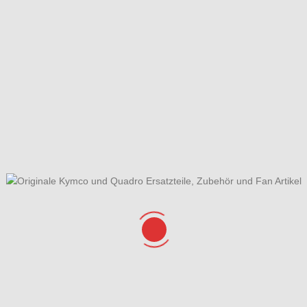
l- / Entdrosselsätze
Elektrische Anlage & Schloss k
ahrzeugansicht
Fliehkraftkupplung
übersicht ET-Katalog
Getriebe
erkleidungen & Helmbox
Hinterrad mit Bremse