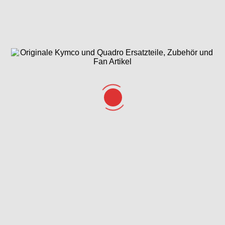
Gesamtübersicht
Getriebe & Getriebedeckel
Hauptbremszylinder,
Hauptständer &
Bremssättel, Bermshebel
Seitenständer
& Bremsschlauch
Hintere
Hinterrrad &
Seitenverkleidungen,
Bremsscheibe
Helmfach & Gepäckträger
Kurbelgehäuse
Lenker,
Lichtmaschine &
&
Spiegel &
Luftleitblech