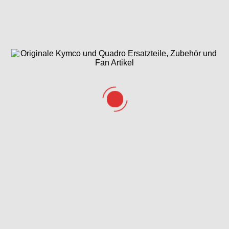
Gesamtübersicht ET-
Getriebe & Getriebedeckel
Katalog
Hauptbremszylinder,
Hauptständer &
Bremssättel, Bermshebel
Seitenständer
& Bremsschlauch
Hintere
Hinterrrad &
Seitenverkleidungen,
Bremsscheibe
Helmfach & Gepäckträger
Kurbelgehäuse
Lenker,
Lichtmaschine &
&
Spiegel &
Luftleitblech