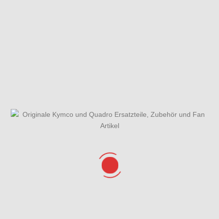
Fahrzeugansicht
Fliehkraftkupplung
Gabeljoch,
Lenkkopflager
& Gabel
Gesamtübersicht
Getriebe
Griffe, Spiegel,
ET-Katalog
Lenker &
Lenkerverkleidung
Hauptbremszylinder
Hintere
Hinterrad mit
vorne
Verkleidungen
Bremse
& Helmbox
Kickstarterwelle
Kolben &
Kurbelgehäuse