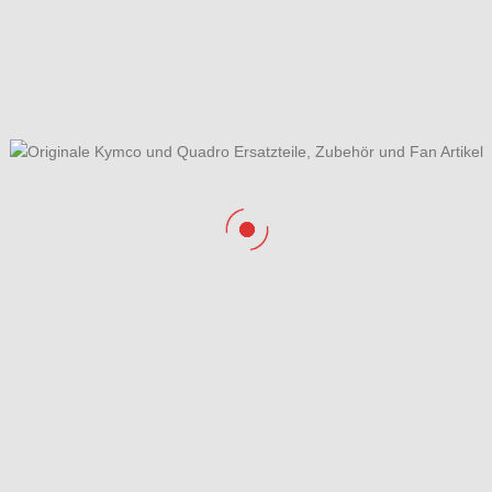
inspritzeinheit
Elektrische Anlage & Schlosss
n & Schwingarm hinten
Gabelbrücke, Lenkkopflager,
Gabel & Kotflügel
ebe & Getriebedeckel
Hauptbremszylinder, Bremssätt
Bermshebel & Bremsschlauc
rrad & Bremsscheibe
Kurbelgehäuse &