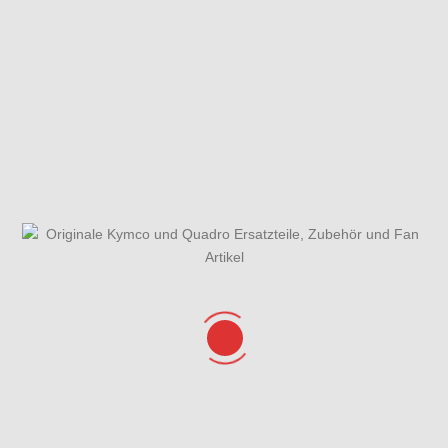
Gabelholm,Gabelbrücke,Lenkkopflager & Kotflügel
Geamtübersicht
Gehäusedeckel
Getriebe &
ET-Katalog
rechts &
Getriebedeckel
Wasserpumpe
Hauptbremszylinder,Bremssättel & Bremsschläuche
Hauptständer,Seitenständer
Hinterrad mit