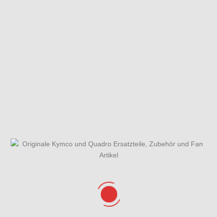
Gehäusedeckel
Gesamtübersicht
Getriebe &
rechts &
ET-Katalog
Schaltung
Wasserpumpe
Hauptbremszylinder
Hauptbremszylinder vorne
hinten & Fußbremse
& Bremsschläuche
Kurbelgehäuse
Kühlanlage &
Lenker, Spiegel
&
Luftschlauch-
& Bowdenzüge
Variomatikdeckel
Variomatik
Lenkung &
Lichtmaschine,
Luftfilter