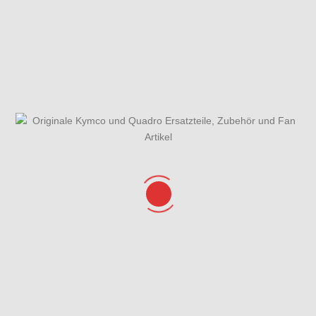
Gabelholm,Gabelbrücke,Lenkkopflager & Kotflügel
Gehäusedeckel rechts &
Getriebe & Getriebedeckel
Wasserpumpe
Hauptbremszylinder
Hauptständer,Seitenständer
vo.,Bremsschläuche &
& Seitenständerschalter
ABS Steuergerät
Hinterrad mit
Kurbelgehäuse
Lenker, Spiegel