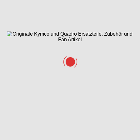
Am Fahrzeug:
Meistens hinter einer kleinen Plastikklappe im
Durchstieg (Fußraum), unten am Rahmenrohr oder eingestanzt
unter der Sitzbank.
In den Unterlagen:
Im alten Kaufvertrag,
auf der alten Versicherungskarte, dem Versicherungsschein
oder der originalen Betriebserlaubnis (falls als Kopie
vorhanden).
Marke
*
Modell
*
Kommentar oder Nachricht
⚠️ WICHTIG
So bekommst du deine Papiere:
• Formular ausfüllen (unten alle Daten eintragen und
absenden).
• Dokument einpacken: Nimm die originale
Unbedenklichkeitsbescheinigung (von der
Polizei/Zulassungsstelle). Kopien oder Fotos per E-Mail
werden nicht akzeptiert!
• Per Post senden: Schicke das Original im Umschlag an
unsere Firmenadresse.